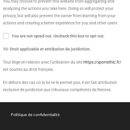
You may choose to prevent this website from aggregating and
analyzing the actions you take here. Doing so will protect your
privacy, but will also prevent the owner from learning from your
actions and creating a better experience for you and other users.
You are not opted out. Uncheck this box to opt-out.
10- Droit applicable et attribution de juridiction.
Tout litige en relation avec l’utilisation du site
Https://sportethic.fr/
est soumis au droit français.
En dehors des cas où la loi ne le permet pas, il est fait attribution
exclusive de juridiction aux tribunaux compétents de Rennes.
Politique de confidentialité